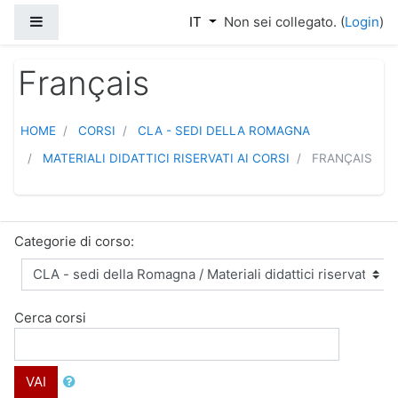
Vai al contenuto principale
Pannello laterale
IT
Non sei collegato. (
Login
)
Français
HOME
CORSI
CLA - SEDI DELLA ROMAGNA
MATERIALI DIDATTICI RISERVATI AI CORSI
FRANÇAIS
Categorie di corso:
Cerca corsi
VAI