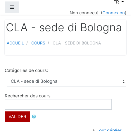
FR
Passer au contenu principal
Panneau latéral
Non connecté. (
Connexion
)
CLA - sede di Bologna
ACCUEIL
COURS
CLA - SEDE DI BOLOGNA
Catégories de cours:
Rechercher des cours
VALIDER
Tout déplier