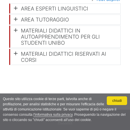
AREA ESPERTI LINGUISTICI
AREA TUTORAGGIO
MATERIALI DIDATTICI IN
AUTOAPPRENDIMENTO PER GLI
STUDENTI UNIBO
MATERIALI DIDATTICI RISERVATI AI
CORSI
Questo sito utilizza cookie di terze parti, talvolta anche di
chiudi
profilazione, per analisi statistiche e per misurare l'efficacia delle
attività di comunicazione istituzionale. Se vuoi saperne di più o negare il
consenso consulta
l'informativa sulla privacy
. Proseguendo la navigazione del
sito o cliccando su "chiudi" acconsenti all'uso dei cookie.
Accueil