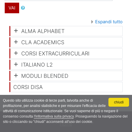
VAI
Espandi tutto
ALMA ALPHABET
CLA ACADEMICS
CORSI EXTRACURRICULARI
ITALIANO L2
MODULI BLENDED
CORSI DISA
Questo sito utilizza cookie di terze parti, talvolta anche di
chiudi
profilazione, per analisi statistiche e per misurare l'efficacia delle
attività di comunicazione istituzionale. Se vuoi saperne di più o negare il
consenso consulta
l'informativa sulla privacy
. Proseguendo la navigazione del
sito o cliccando su "chiudi" acconsenti all'uso dei cookie.
Home