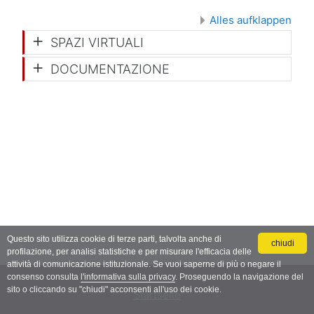
Alles aufklappen
SPAZI VIRTUALI
DOCUMENTAZIONE
Questo sito utilizza cookie di terze parti, talvolta anche di
chiudi
profilazione, per analisi statistiche e per misurare l'efficacia delle
attività di comunicazione istituzionale. Se vuoi saperne di più o negare il
consenso consulta
l'informativa sulla privacy
. Proseguendo la navigazione del
sito o cliccando su "chiudi" acconsenti all'uso dei cookie.
Startseite